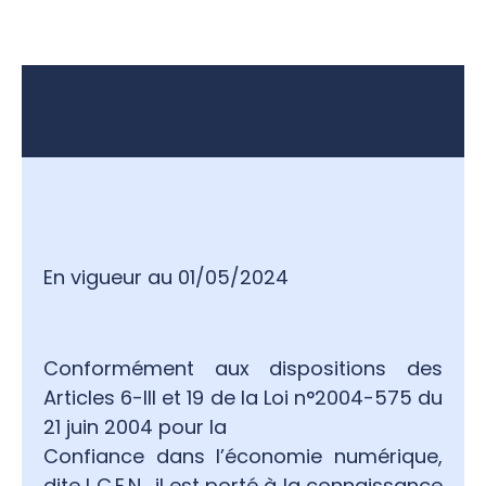
Aller
au
contenu
En vigueur au 01/05/2024
Conformément aux dispositions des
Articles 6-III et 19 de la Loi n°2004-575 du
21 juin 2004 pour la
Confiance dans l’économie numérique,
dite L.C.E.N., il est porté à la connaissance